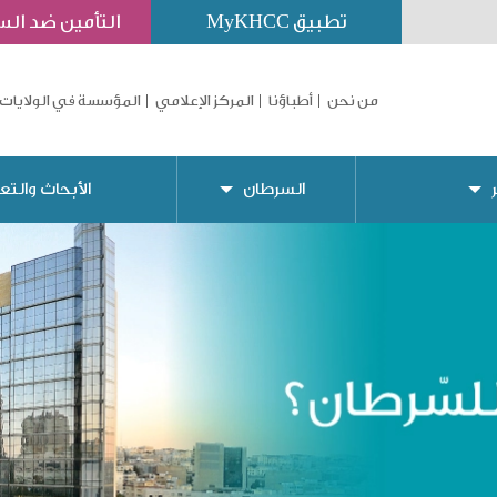
تطبيق MyKHCC
التأمين ضد ال
من نحن
أطباؤنا
المركز الإعلامي
المؤسسة في الولايات 
السرطان
الأبحاث والتع