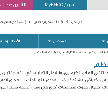
تطبيق MyKHCC
التأمين ضد ال
من نحن
أطباؤنا
المركز الإعلامي
المؤسسة في الولايات 
السرطان
الأبحاث والتع
اعة الدم ونخاع العظم
الآثار الجانبية لزراعة نخاع العظم
لعظم
د تلقي العلاج الكيماوي، وتشمل التهابات في الفم وغثيان و
. من الأعراض الشائعة أيضاً العدوى التي قد تصيب مجرى الدم
لة هناك احتمال حدوث مضاعفات أخرى هي رفض أنسجة جسم الم