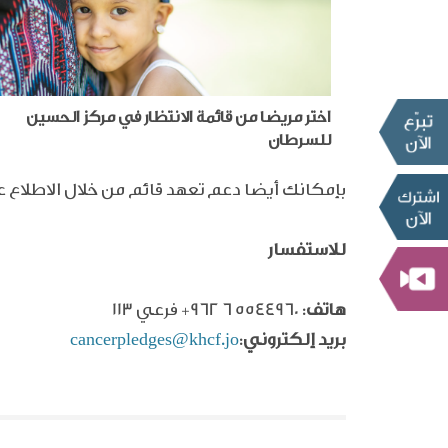
اختر مريضا من قائمة الانتظار في مركز الحسين
للسرطان
بإمكانك أيضا دعم تعهد قائم من خلال الاطلاع 
للاستفسار
هاتف
:
+962 6 5544960
فرعي 113
بريد إلكتروني
:
cancerpledges@khcf.jo