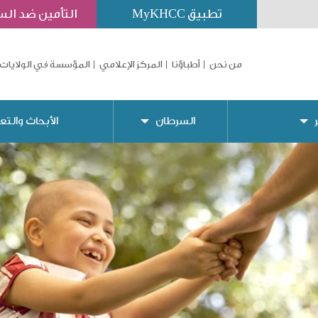
تطبيق MyKHCC
التأمين ضد ال
من نحن
أطباؤنا
المركز الإعلامي
المؤسسة في الولايات 
السرطان
الأبحاث والتع