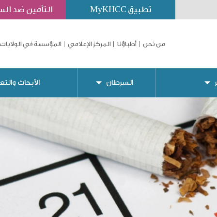
تطبيق MyKHCC
التأمين ضد ال
من نحن
أطباؤنا
المركز الإعلامي
المؤسسة في الولايات 
السرطان
الأبحاث والتع