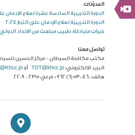
المدوّنات
الدورة التدريبية السادسة عشرة لعلاج الإدمان على ال
الدورة التدريبيّة لعلاج الإدمان على التبغ 2024
خبرات متبادلة: طبيب مبتعث من الاتحاد الدولي لم
تواصل معنا
مكتب مكافحة السرطان - مركز الحسين للسرط
@Khcc.jo
TDT@khcc.jo
البريد الالكتروني:
أو
هاتف:
+962 (6) 5300460
فرعي 2315 - 2209