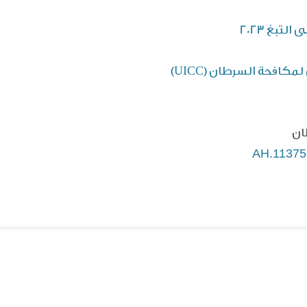
تبغ 2023
كافحة السرطان (UICC)
ان
AH.11375