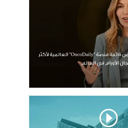
الأميرة غيداء طلال ضمن قائمة منصّة "OncoDaily" العالمية لأكثر