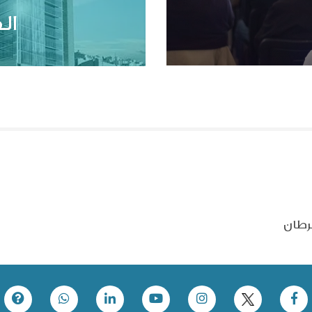
ال
رطان