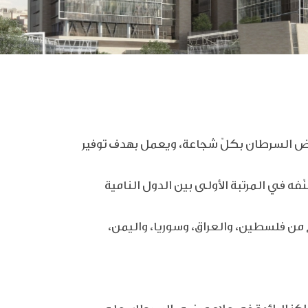
اه، الذي واجه مرض السرطان بكلّ شجاعة، ويعمل بهدف توفير
ذي صنّفه في المرتبة الأولى بين الدول النامية
لأكثر من 65,000 مريض سرطان، وحاليا هناك حوالي 25,000 مريض قيد العلاج، 31% منهم من فلسطين، والعراق، وسوريا، واليمن،