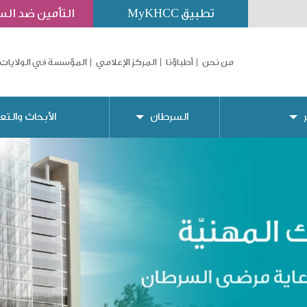
تطبيق MyKHCC
التأمين ضد ال
من نحن
أطباؤنا
المركز الإعلامي
المؤسسة في الولايات 
السرطان
الأبحاث والتع