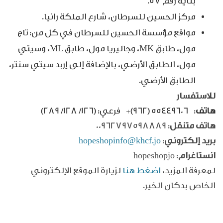
بناية رقم 57.
مركز الحسين للسرطان، شارع الملكة رانيا.
مواقع مؤسسة الحسين للسرطان في كل من: تاج
مول، طابق MK، وجاليريا مول، طابق ML، وسيتي
مول، الطابق الأرضي، بالإضافة إلى إربد سيتي سنتر،
الطابق الأرضي.
للاستفسار
هاتف
:
55449606
(962)+
فرعي: (126/ 128/ 289)
هاتف متنقل
: 00962797598889
بريد إلكتروني
:
hopeshopinfo@khcf.jo
انستاغرام
: hopeshopjo
لمعرفة المزيد،
اضغط هنا
لزيارة الموقع الإلكتروني
الخاص بدكان الخير.