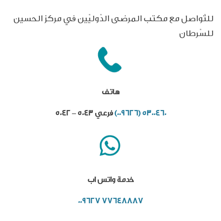
للتّواصل مع مكتب المرضى الدّوليّين في مركز الحسين
للسّرطان
هاتف
5300460 (009626)
فرعي 5043 – 5042
خدمة واتس اب
77648887 009627