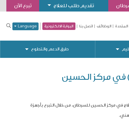
سرطان
تقديم طلب للعلاج
تبرع الآن
المتحدة
الوظائف
اتصل بنا
البوابة الالكترونية
Language
ليم
طرق الدعم والتطوع
 في مركز الحسين
 الثانوية العامة (التوجيهي) لعام 2020، ممن يتلقون العلاج في مركز الحسين للسرطان، من خلال التبرع بأجهزة
هني.