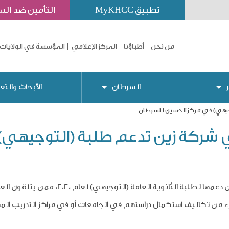
تطبيق MyKHCC
التأمين ضد ال
من نحن
أطباؤنا
المركز الإعلامي
المؤسسة في الولايات 
السرطان
الأبحاث والتع
جيهي) في مركز الحسين للسرطان
 شركة زين تدعم طلبة (التوجيهي)
– قدمت شركة زين الأردن دعمها لطلبة
 من تكاليف استكمال دراستهم في الجامعات أو في مراكز التدريب الم