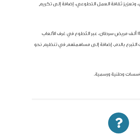
 وتعزيز ثقافة العمل التطوعي، إضافة إلى تكريم
وخلال عام 2025، قدّم المتطوّعون في "سوار الحسين" أكثر من 60 ألف ساعة تطوعية، أسهموا من خلالها في مساندة أكثر من 120 ألف مريض سرطان، عبر التّطوع في غرف الألعاب
ت التبرع بالدم، إضافة إلى مساهمتهم في تنظيم نحو
ؤسسات وطنية ورسمية.