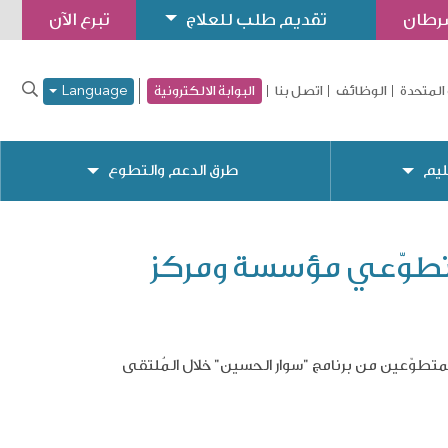
سرطان
تقديم طلب للعلاج
تبرع الآن
المتحدة
الوظائف
اتصل بنا
البوابة الالكترونية
Language
ليم
طرق الدعم والتطوع
 بمتطوّعي مؤسسة ومركز
متطوّعين من برنامج "سوار الحسين" خلال المُلتقى