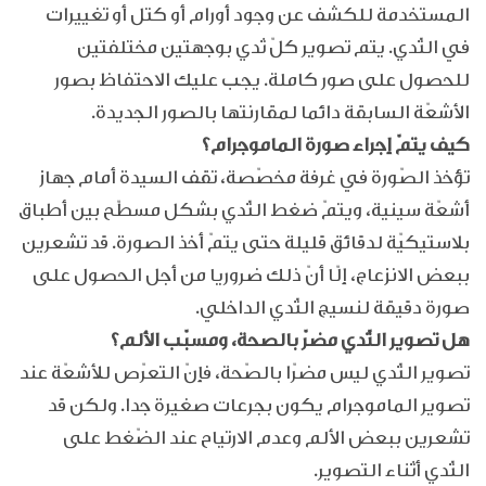
المستخدمة للكشف عن وجود أورام أو كتل أو تغييرات
في الثّدي. يتم تصوير كلّ ثدي بوجهتين مختلفتين
للحصول على صور كاملة. يجب عليك الاحتفاظ بصور
الأشعّة السابقة دائما لمقارنتها بالصور الجديدة.
كيف يتمّ إجراء صورة الماموجرام؟
تؤخذ الصّورة في غرفة مخصّصة، تقف السيدة أمام جهاز
أشعّة سينية، ويتمّ ضغط الثّدي بشكل مسطّح بين أطباق
بلاستيكيّة لدقائق قليلة حتى يتمّ أخذ الصورة. قد تشعرين
ببعض الانزعاج، إلّا أنّ ذلك ضروريا من أجل الحصول على
صورة دقيقة لنسيج الثّدي الداخلي.
هل تصوير الثّدي مضرّ بالصحة، ومسبّب الألم؟
تصوير الثّدي ليس مضرّا بالصّحة، فإنّ التعرّص للأشعّة عند
تصوير الماموجرام يكون بجرعات صغيرة جدا. ولكن قد
تشعرين ببعض الألم وعدم الارتياح عند الضّغط على
الثّدي أثناء التصوير.