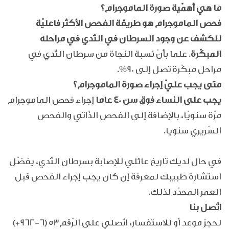
ما هي أهمّية صورة الماموجرام؟
فحص الماموجرام هو طريقة الفحص الأكثر فاعليّة
للكشف عن وجود السرطان في الثدي في مراحله
المبكّرة
. علما بأنّ نسبة النجاة من سرطان الثّدي في
مراحل مبكّرة تصل إلى 90%.
متى يجب عليّ إجراء صورة الماموجرام؟
يجب على النساء فوق سن 40 عاما
إجراء فحص الماموجرام
مرّة سنويّا، بالإضافة إلى الفحص الذّاتي والفحص
السّريري سنويا.
في حال لديك تاريخ عائلي للإصابة بسرطان الثّدي، يفضّل
استشارة طبيبك لمعرفة إن كان يجب إجراء الفحص قبل
العمر المحدّد لذلك.
اتّصل بنا
لحجز موعد أو للاستفسار، اتّصلي على الرّقم
(+962-6) 53