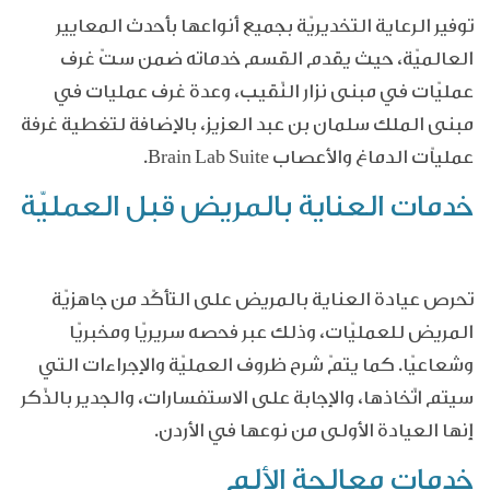
توفير الرعاية التخديريّة بجميع أنواعها بأحدث المعايير
العالميّة، حيث يقدم القسم خدماته ضمن ستّ غرف
عمليّات في مبنى نزار النّقيب، وعدة غرف عمليات في
مبنى الملك سلمان بن عبد العزيز، بالإضافة لتغطية غرفة
عملياّت الدماغ والأعصاب
Brain Lab Suite
.
خدمات العناية بالمريض قبل العمليّة
تحرص عيادة العناية بالمريض على التأكّد من جاهزيّة
المريض للعمليّات، وذلك عبر فحصه سريريّا ومخبريّا
وشعاعيّا. كما يتمّ شرح ظروف العمليّة والإجراءات التي
سيتم اتّخاذها، والإجابة على الاستفسارات، والجدير بالذّكر
إنها العيادة الأولى من نوعها في الأردن.
خدمات معالجة الألم