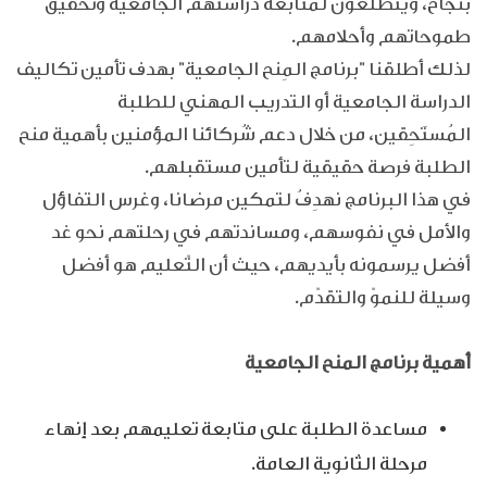
بنجاح، ويتطلّعون لمتابعة دراستهم الجامعية وتحقيق
طموحاتهم وأحلامهم.
لذلك أطلقنا "برنامج المِنح الجامعية" بهدف تأمين تكاليف
الدراسة الجامعية أو التدريب المهني للطلبة
المُستَحِقين، من خلال دعم شُركائنا المؤمنين بأهمية منح
الطلبة فرصة حقيقية لتأمين مستقبلهم.
في هذا البرنامج نهدِفُ لتمكين مرضانا، وغرس التفاؤل
والأمل في نفوسهم، ومساندتهم في رحلتهم نحو غد
أفضل يرسمونه بأيديهم، حيث أن التّعليم هو أفضل
وسيلة للنموّ والتقدّم.
أهمية برنامج المنح الجامعية
مساعدة الطلبة على متابعة تعليمهم بعد إنهاء
مرحلة الثانوية العامة.