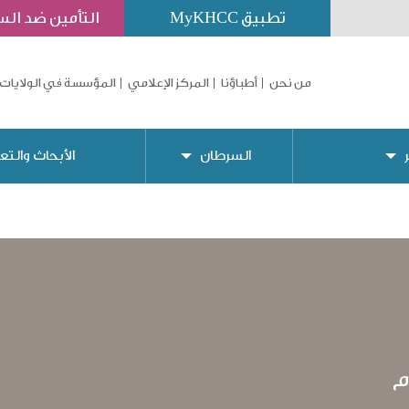
تطبيق MyKHCC
التأمين ضد ال
من نحن
أطباؤنا
المركز الإعلامي
المؤسسة في الولايات 
السرطان
الأبحاث والتع
م