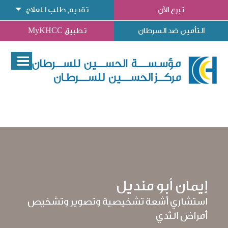
تبرع الآن
تقديم طلب للعلاج
التأمين ضد السرطان
تطبيق MyKHCC
إيمان أبو منديل
استشاري أشعة تشخيصية وتصوير وتشخيص
أمراض الثدي