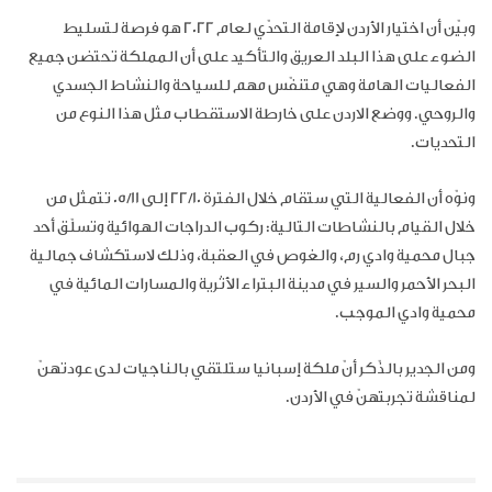
وبيّن أن اختيار الأردن لإقامة التحدّي لعام 2022 هو فرصة لتسليط
الضوء على هذا البلد العريق والتأكيد على أن المملكة تحتضن جميع
الفعاليات الهامة وهي متنفّس مهم للسياحة والنشاط الجسدي
والروحي. ووضع الاردن على خارطة الاستقطاب مثل هذا النوع من
التحديات
.
ونوّه أن الفعالية التي ستقام خلال الفترة 22/10 إلى 05/11 تتمثل من
خلال القيام بالنشاطات التالية: ركوب الدراجات الهوائية وتسلّق أحد
جبال محمية وادي رم، والغوص في العقبة، وذلك لاستكشاف جمالية
البحر الأحمر والسير في مدينة البتراء الأثرية والمسارات المائية في
محمية وادي الموجب
.
ومن الجدير بالذّكر أنّ ملكة إسبانيا ستلتقي بالناجيات لدى عودتهنّ
لمناقشة تجربتهنّ في الأردن.