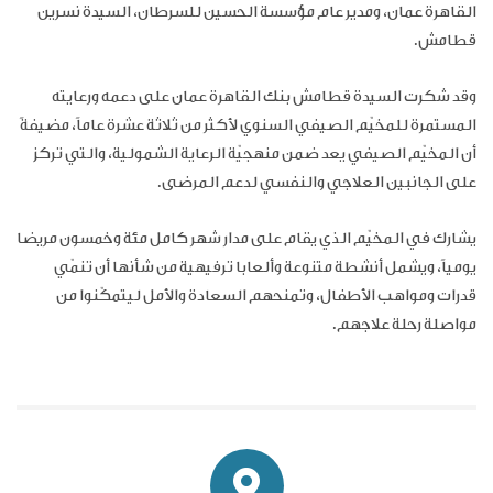
القاهرة عمان
، ومدير عام مؤسسة الحسين للسرطان، السيدة نسرين
قطامش.
وقد شكرت السيدة قطامش بنك القاهرة عمان على دعمه ورعايته
المستمرة للمخيّم الصيفي السنوي
لأكثر من ثلاثة عشرة عاماً، مضيفةً
أن المخيّم الصيفي يعد ضمن منهجيّة الرعاية الشمولية، والتي تركز
على الجانبين العلاجي والنفسي لدعم المرضى.
يشارك في المخيّم الذي يقام على مدار شهر كامل مئة وخمسون مريضا
يومياً، ويشمل أنشطة متنوعة وألعابا ترفيهية من شأنها أن تنمّي
قدرات ومواهب الأطفال، وتمنحهم السعادة والأمل ليتمكّنوا من
مواصلة رحلة علاجهم
.