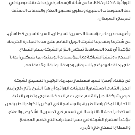
الوراثية
DNA
و
RNA
، ما من شأنه الإسهام في إحداث نقلة نوعية في
دقة الفحوصات المخبرية وتطوير مستوى العلاج والخدمات المقدّمة
لمرضى السرطان
.
وأعربت مدير عام مؤسسة الحسين للسرطان، السيدة نسرين قطامش،
عن شكرها وتقديرها لشركة الجيل القادم على هذه المبادرة الكريمة،
مؤكدةً أن هذه المساهمة تعكس التزام الشركة بدعم القطاع
الصحي، وتعزيز الشراكة مع المؤسسات الوطنية، بما ينعكس إيجاباً
على رحلة علاج مرضى السرطان وجودة الرعاية المقدّمة لهم
.
من جهته، أوضح السيد
مصطفى
عبدربه، ا
لرئيس التنفيذي لشركة
الجيل القادم الاستشارية للجينات الوراثية
أن هذا التبرع يأتي في إطار
حرص شركة الجيل القادم على دعم البحث العلمي وتطوير البنية
التحتية للمختبرات الطبية، والمساهمة في تمكين الكوادر الطبية من
استخدام أحدث التقنيات التي تسهم في تحسين التشخيص والعلاج،
مؤكداً استمرار الشركة في دعم المبادرات التي تخدم المجتمع
والقطاع الصحي في الأردن
.