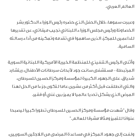
العالم العربي
.
وعبرت سموها، خلال الحفل الذي حضره رئيس الوزراء الدكتور بشر
الخصاونة ورئيس مجلس الوزراء اللبناني نجيب ميقاتي، عن تقديرها
للداعمين للمركز، الذين ساهموا في تقدمه وتمكينه من أداء رسالته
السامية
.
وأثنى الرئيس التنفيذي للمنظمة الخيرية الأمريكية اللبنانية السورية
المرتبطة - مستشفى سانت جود لأبحاث سرطانات الأطفال، ريتشارد
شدياق، على الجهود الكبيرة لمؤسسة ومركز الحسين للسرطان،
والتي انطلقت قبل أكثر من عشرين عاما لتكون جزءا من الحل لهذا
المرض الذي يشكل تحديا عالميا لا يميز بين غني أو فقير
.
وقال "شهدت مؤسسة ومركز الحسين للسرطان تطورا كبيرا ليصبحا
عنوانا للتميز ومثالا مشرقا للعالم
".
ولفت إلى جهود المركز في مساعدة المرضى من اللاجئين السوريين،