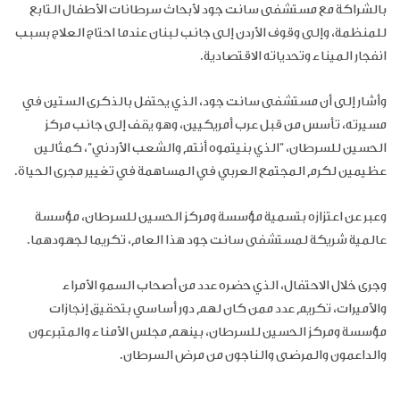
بالشراكة مع مستشفى سانت جود لأبحاث سرطانات الأطفال التابع
للمنظمة، وإلى وقوف الأردن إلى جانب لبنان عندما احتاج العلاج بسبب
انفجار الميناء وتحدياته الاقتصادية
.
وأشار إلى أن مستشفى سانت جود، الذي يحتفل بالذكرى الستين في
مسيرته، تأسس من قبل عرب أمريكيين، وهو يقف إلى جانب مركز
الحسين للسرطان، "الذي بنيتموه أنتم والشعب الأردني"، كمثالين
عظيمين لكرم المجتمع العربي في المساهمة في تغيير مجرى الحياة
.
وعبر عن اعتزازه بتسمية مؤسسة ومركز الحسين للسرطان، مؤسسة
عالمية شريكة لمستشفى سانت جود هذا العام، تكريما لجهودهما
.
وجرى خلال الاحتفال، الذي حضره عدد من أصحاب السمو الأمراء
والأميرات، تكريم عدد ممن كان لهم دور أساسي بتحقيق إنجازات
مؤسسة ومركز الحسين للسرطان، بينهم مجلس الأمناء والمتبرعون
والداعمون والمرضى والناجون من مرض السرطان
.