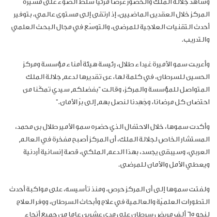
وشاهد جلالة الملك والحضور عرضا مرئيا سلّط الضوء على مسيرة
المركز خلال العقدين الماضيين، إذ ارتقى إلى مستوى عالمي، بتوفير
أحدث التقنيات العلاجية للمرضى، والتوسّع في مجال البحث العلمي
والتدريب
.
وأعربت سمو الأميرة غيداء طلال، رئيسة هيئة أمناء مؤسسة ومركز
الحسين للسرطان، في كلمة لها، عن تقديرها لدعم جلالة الملك
المتواصل للمؤسسة والمركز، وقالت "بفضلكم سيدي تمكّنا من
احتضان كل مرضانا، وجَهِدنا لنصل بهم إلى برّ الأمان
".
وأكدت سموها، خلال الاحتفال الذي حضره سمو الأمير طلال بن محمد،
المستشار الخاص لجلالة الملك، أن المركز أصبح مفخرة في العالم
العربي، وسيبقى يجسد، بهذا الدعم الملكي، قصة إنسانية أردنية
ويعطي الأمل والأمان للمرضى
.
ولفتت سموها إلى أن المركز حرص، ومنذ تأسيسه، على مواكبة أحدث
التطورات العلميّة والعالمية في علاج وأبحاث السرطان، ووفر العلاج
لنحو 65 ألف مريض سرطان على مدى عشرين عاما من جميع أنحاء