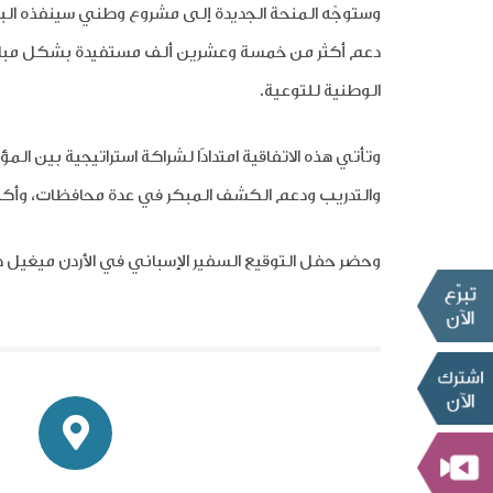
وستوجّه المنحة الجديدة إلى مشروع وطني سينفذه البرن
دعم أكثر من خمسة وعشرين ألف مستفيدة بشكل مباشر 
الوطنية للتوعية
.
وتأتي هذه الاتفاقية امتدادًا لشراكة استراتيجية بين المؤسسة وا
والتدريب ودعم الكشف المبكر في عدة محافظات،
و
أكث
وحضر حفل التوقيع
السفير الإسباني في الأردن ميغيل د