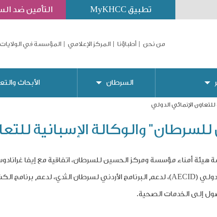
تطبيق MyKHCC
التأمين ضد ال
من نحن
أطباؤنا
المركز الإعلامي
المؤسسة في الولايات 
السرطان
الأبحاث والتع
 للتعاون الإنمائي الدولي
للسرطان" والوكالة الإسبانية للتعا
سة هيئة أمناء مؤسسة ومركز الحسين للسرطان، اتفاقية مع إيفا غرانادوس
دولي (
AECID
)، لدعم البرنامج الأردني لسرطان الثدي، لدعم برنامج ا
صول إلى الخدمات الصحية
.