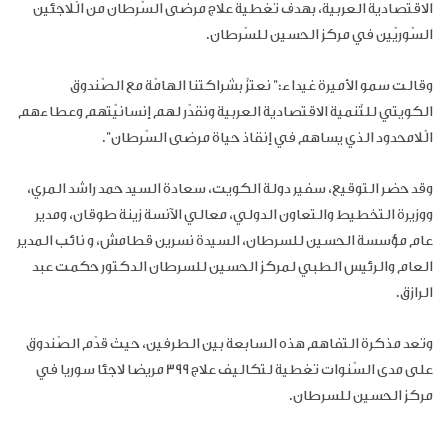
الاقتصادية العربية، بهدف تغطية علاج مرضى السّرطان من الّلاجئين
السّوريّين في مركز الحسين للسّرطان
.
وقالت سمو الأميرة غيداء:" نعتزّ بشراكتنا الهامّة مع الصّندوق
الكويتي للتّنمية الاقتصادية العربية ونقدّر لهم إنسانيّتهم وعطاءهم
الّلامحدود الذي يساهم في إنقاذ حياة مرضى السّرطان".
وقد حضر التوقيع، سفير دولة الكويت، سعادة السيد حمد راشد المري،
ووزيرة التخطيط والتعاون الدولي، معالي الآنسة زينة طوقان، ومدير
عام مؤسسة الحسين للسرطان، السيدة نسرين قطامش، و
نائب المدير
العام والرئيس الطبي لمركز الحسين للسرطان
الدكتور
حكمت عبد
الرازق
.
وتعد مذكرة التفاهم هذه السابعة بين الطرفين، حيث
قدّم الصّندوق
على مدى السّنوات تغطية لتكاليف علاج
399 مريضا لاجئا سوريا في
مركز الحسين للسرطان.