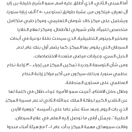
أما المبنى الثاني، الذي أطلق عليه اسم سمو الشيخ خليفة بن زايد
آل نهيان، فيتكون من عشرة طوابق تستوعب 250 ألف زيارة سنويا،
ويشتمل على مركز خالد شومان التعليمي، ومركز طبي متكامل
متخصص للمرأة، وآخر شمولي للأطفال، ومركز لعلاج الخلايا
ومختبر الجينوم التطبيقية، الذي سيحدث نقلة نوعية في أبحاث
السرطان التي يقوم بها المركز، كما يضم أول بنك عام لدم
الحبل السري، وعيادات مرضى متعددة الاختصاصات.
ومن شأن التوسعة الجديدة تمكين المركز من إجراء 300 زراعة نخاع
عظمي سنويا، وبذلك سيكون من أكبر مراكز زراعة النخاع
العظمي على مستوى المنطقة.
وخلال حفل الافتتاح، أعربت سمو الأميرة غيداء طلال في كلمة لها
عن التقدير الكبير لجلالة الملك عبدالله الثاني لدعم مسيرة المركز،
الذي بات اليوم وبعد ستة عشر عاما على تأسيسه "جوهرة الأردن
الطبية"، ويمثل أرقى ما توصل إليه العلم في علاج السرطان.
وقالت سموها إن مهمة المركز بدأت عام 2001 مع هيئة أمناء منحوا