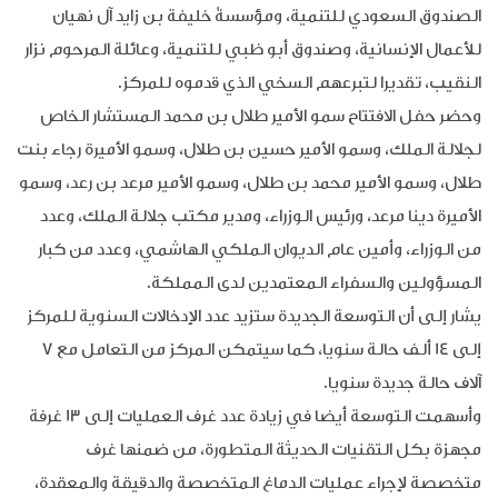
الصندوق السعودي للتنمية، ومؤسسةْ خليفة بن زايد آل نهيان
للأعمال الإنسانية، وصندوق أبو ظبي للتنمية، وعائلة المرحوم نزار
النقيب، تقديرا لتبرعهم السخي الذي قدموه للمركز.
وحضر حفل الافتتاح سمو الأمير طلال بن محمد المستشار الخاص
لجلالة الملك، وسمو الأمير حسين بن طلال، وسمو الأميرة رجاء بنت
طلال، وسمو الأمير محمد بن طلال، وسمو الأمير مرعد بن رعد، وسمو
الأميرة دينا مرعد، ورئيس الوزراء، ومدير مكتب جلالة الملك، وعدد
من الوزراء، وأمين عام الديوان الملكي الهاشمي، وعدد من كبار
المسؤولين والسفراء المعتمدين لدى المملكة.
يشار إلى أن التوسعة الجديدة ستزيد عدد الإدخالات السنوية للمركز
إلى 14 ألف حالة سنويا، كما سيتمكن المركز من التعامل مع 7
آلاف حالة جديدة سنويا.
وأسهمت التوسعة أيضا في زيادة عدد غرف العمليات إلى 13 غرفة
مجهزة بكل التقنيات الحديثة المتطورة، من ضمنها غرف
متخصصة لإجراء عمليات الدماغ المتخصصة والدقيقة والمعقدة،