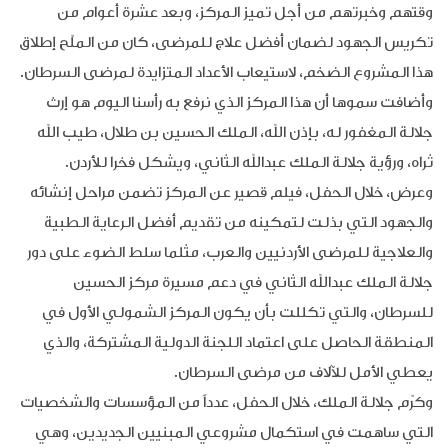
وقتهم وخبرتهم من أجل تميز المركز، وبعد عشرة أعوام من
تكريس الجهود لضمان أفضل علاج للمرضى، كان من الملّح إطلاق
هذا المشروع الضخم، لاستيعاب الأعداد المتزايدة لمرضى السرطان.
وأضافت سموها أن هذا المركز الذي نرفع به رأسنا اليوم هو إرث
جلالة المغفور له، بإذن الله، الملك الحسين بن طلال، طيب الله
ثراه، ورؤية جلالة الملك عبدالله الثاني، ويشكل فخرا للأردن.
وعرض، خلال الحفل، فيلم قصير عن المركز تضمن مراحل إنشائه
والجهود التي بذلت لتمكينه من تقديم أفضل الرعاية الطبية
والعلاجية للمرضى الأردنيين والعرب، مثلما سلط الضوء على دور
جلالة الملك عبدالله الثاني في دعم مسيرة مركز الحسين
للسرطان، والتي تكللت بأن يكون المركز الشمولي الأول في
المنطقة الحاصل على اعتماد اللجنة الدولية المشتركة، والذي
يعطي الأمل للآلاف من مرضى السرطان.
وكرّم جلالة الملك، خلال الحفل، عدداً من المؤسسات والشخصيات
التي ساهمت في استكمال مشروعي المبنيين الجديدين، وهي