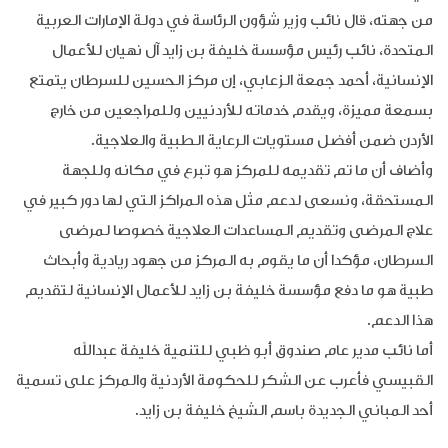
من جهته، قال نائب وزير شؤون الرئاسة في دولة الإمارات العربية
المتحدة، نائب رئيس مؤسسة خليفة بن زايد آل نهيان للأعمال
الإنسانية، أحمد جمعة الزعابي، إن مركز الحسين للسرطان يتمتع
بسمعة مميزة، ويقدم خدماته للأردنيين وللمراجعين من خارج
الأردن ضمن أفضل مستويات الرعاية الطبية والعلاجية.
وأضاف أن ما تم تقديمه للمركز هو تبرع في مكانه وللجهة
المستحقة، ونسعى لدعم مثل هذه المراكز التي لها دور كبير في
علاج المرضى وتقديم المساعدات العلاجية خصوصا لمرضى
السرطان، مؤكدا أن ما يقوم به المركز من جهود ريادية وأبحاث
طبية هو ما دفع مؤسسة خليفة بن زايد للأعمال الإنسانية لتقديم
هذا الدعم.
أما نائب مدير عام صندوق أبو ظبي للتنمية خليفة عبدالله
القبيسي فأعرب عن الشكر للحكومة الأردنية والمركز على تسمية
أحد المباني الجديدة باسم الشيخ خليفة بن زايد.