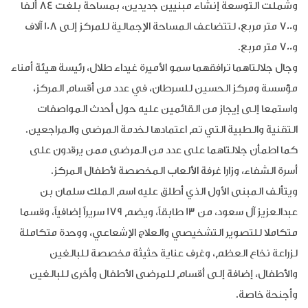
وشملت التوسعة إنشاء مبنيين جديدين، بمساحة بلغت 84 ألفا
و700 متر مربع، لتتضاعف المساحة الإجمالية للمركز إلى 108 آلاف
و700 متر مربع.
وجال جلالتاهما ترافقهما سمو الأميرة غيداء طلال، رئيسة هيئة أمناء
مؤسسة ومركز الحسين للسرطان، في عدد من أقسام المركز،
واستمعا إلى إيجاز من القائمين عليه حول أحدث المواصفات
التقنية والطبية التي تم اعتمادها لخدمة المرضى والمراجعين.
كما اطمأن جلالتاهما على عدد من المرضى ممن يرقدون على
أسرة الشفاء، وزارا غرفة الألعاب المخصصة لأطفال المركز.
ويتألف المبنى الأول الذي أطلق عليه اسم الملك سلمان بن
عبدالعزيز آل سعود، من 13 طابقاً، ويضم 179 سريراً إضافياً، وقسما
متكاملا للتصوير التشخيصي والعلاج الإشعاعي، ووحدة متكاملة
لزراعة نخاع العظم، وغرف عناية حثيثة مخصصة للبالغين
والأطفال، إضافة إلى أقسام للمرضى الأطفال وأخرى للبالغين
وأجنحة خاصة.