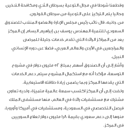
وقطعنا شوطا في مجال التوعية بسرطان الثدي ومكافحة التدخين
وحاليا يتم التركيز على التوعية من سرطان القولون.
من جانبه، قال نائب رئيس مجلس الإدارة والعضو المنتدب للصندوق
السعودي للتنمية المهندس يوسف بن إبراهيم البسام إن المركز
يعد من المراكز الرائدة التي تقدم خدمات جليلة للمرضى
والمراجعين في الأردن والعالم العربي، فضلا عن دوره الإنساني
النبيل.
وأشار إلى أن الصندوق أسهم بمبلغ 52 مليون دولار في مشروع
التوسعة، مؤكدا أنه مع استكمال المشروع سيتم دعم الخدمات
التي يقدمها المركز وبما يضمن زيادة طاقته الاستيعابية.
ولفت إلى أن المركز اكتسب سمعة عالمية متميزة، ولديه تعاون
مشترك مع مستشفيات رائدة في العالم، منها مستشفى الملك
فيصل التخصصي في السعودية، ومستشفيات في أميركا وأوروبا،
منوها إلى دعم سعودي بقيمة 8ر1 مليون دولار لعلاج السوريين
في المركز.