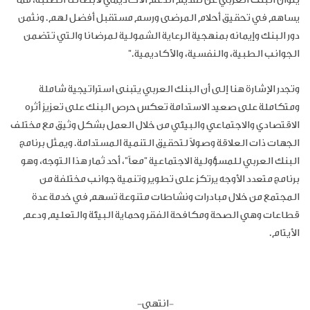
يتوانَ البنك العربي عن تقديم الدعم الأكاديمي لأبطالنا الطلبة، مما
يساهم في تحقيق أحلام المرضى ورسم مستقبل أفضل لهم. ونثمن
دور البنك وإيمانه بمنهجية الرعاية
الشمولية لمرضانا والتي تتضمن
الجوانب الطبية، والنفسية، والأكاديمية."
وتجدر الإشارة هنا إلى أن البنك العربي يتبنى استراتيجية شاملة
ومتكاملة على صعيد الاستدامة تعكس حرص البنك على تعزيز أثره
الاقتصادي والاجتماعي والبيئي من خلال العمل بشكل وثيق مع مختلف
الجهات ذات العلاقة وصولاً لتحقيق التنمية المستدامة. ويمثل برنامج
البنك العربي للمسؤولية الاجتماعية "معاً"، أحد ثمار هذا التوجه، وهو
برنامج متعدد الأوجه يرتكز على تطوير وتنمية جوانب مختلفة من
المجتمع من خلال مبادرات ونشاطات متنوعة تسهم في خدمة عدة
قطاعات وهي الصحة ومكافحة الفقر وحماية البيئة والتعليم ودعم
الأيتام.
-
انتهى-