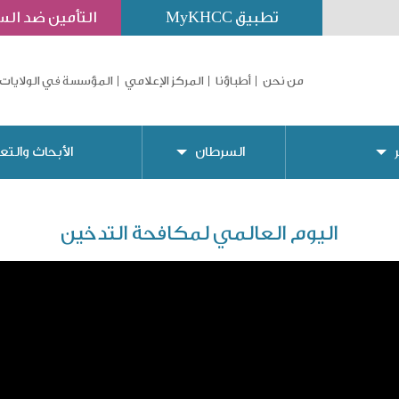
تطبيق MyKHCC
التأمين ضد ال
من نحن
أطباؤنا
المركز الإعلامي
المؤسسة في الولايات 
السرطان
الأبحاث والتع
اليوم العالمي لمكافحة التدخين