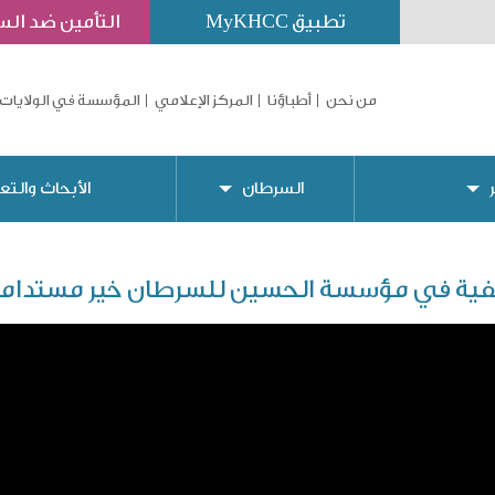
تطبيق MyKHCC
التأمين ضد ال
من نحن
أطباؤنا
المركز الإعلامي
المؤسسة في الولايات 
السرطان
الأبحاث والتع
ية في مؤسسة الحسين للسرطان خير مستدام 