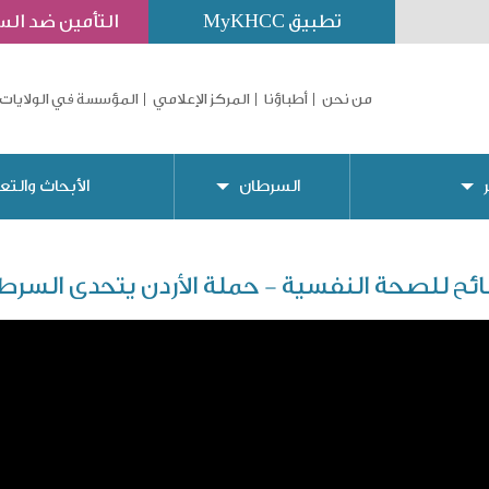
تطبيق MyKHCC
التأمين ضد ال
من نحن
أطباؤنا
المركز الإعلامي
المؤسسة في الولايات 
السرطان
الأبحاث والتع
ئح للصحة النفسية - حملة الأردن يتحدى السرط