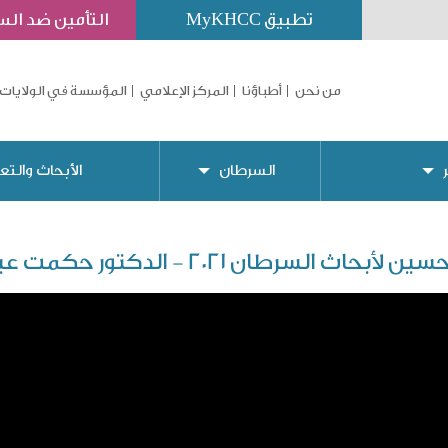
تطبيق MyKHCC
التأمين ضد ال
من نحن
أطباؤنا
المركز الإعلامي
المؤسسة في الولايات 
السرطان
الأبحاث والتع
أبحاث السرطان 2021 - الدكتور حكمت عبد الرازق