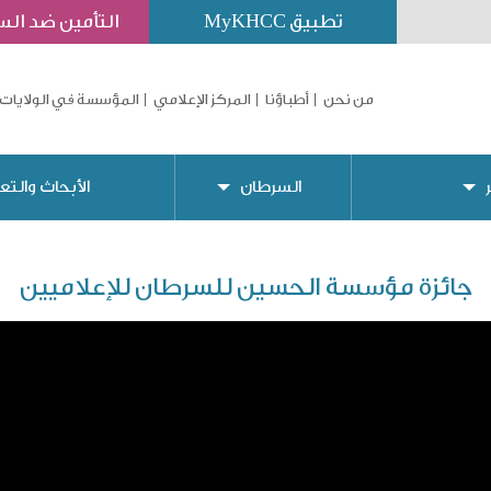
تطبيق MyKHCC
التأمين ضد ال
من نحن
أطباؤنا
المركز الإعلامي
المؤسسة في الولايات 
السرطان
الأبحاث والتع
جائزة مؤسسة الحسين للسرطان للإعلاميين