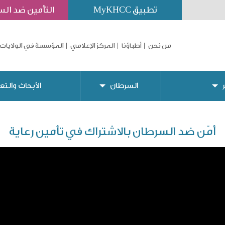
تطبيق MyKHCC
التأمين ضد ال
من نحن
أطباؤنا
المركز الإعلامي
المؤسسة في الولايات 
السرطان
الأبحاث والتع
أمّن ضد السرطان بالاشتراك في تأمين رعاية