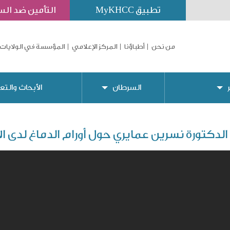
تطبيق MyKHCC
التأمين ضد ال
من نحن
أطباؤنا
المركز الإعلامي
المؤسسة في الولايات 
السرطان
الأبحاث والتع
الدكتورة نسرين عمايري حول أورام الدماغ لدى ا