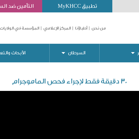
تطبيق MyKHCC
التأمين ضد ال
من نحن
أطباؤنا
المركز الإعلامي
المؤسسة في الولايات 
السرطان
الأبحاث والتع
30 دقيقة فقط لإجراء فحص الماموجرام