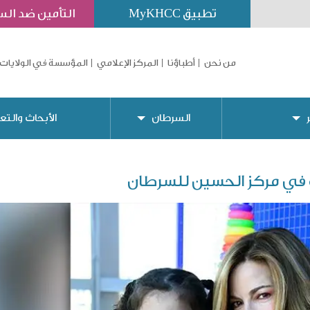
تطبيق MyKHCC
التأمين ضد ال
من نحن
أطباؤنا
المركز الإعلامي
المؤسسة في الولايات 
السرطان
الأبحاث والتع
ب في مركز الحسين للسرطان