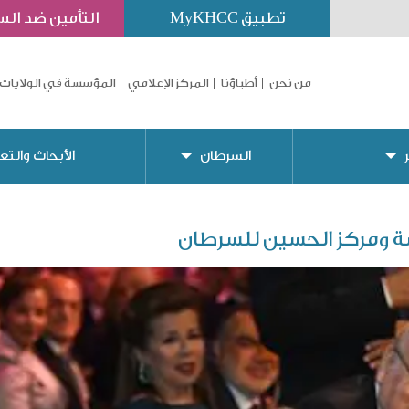
تطبيق MyKHCC
التأمين ضد ال
من نحن
أطباؤنا
المركز الإعلامي
المؤسسة في الولايات 
السرطان
الأبحاث والتع
 ومركز الحسين للسرطان