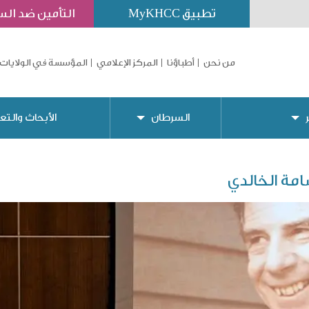
تطبيق MyKHCC
التأمين ضد ال
من نحن
أطباؤنا
المركز الإعلامي
المؤسسة في الولايات 
السرطان
الأبحاث والتع
سامة الخالدي