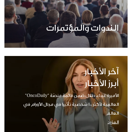
الندوات والمؤتمرات
آخر الأخبار
أبرز الأخبار
الأميرة غيداء طلال ضمن قائمة منصّة "OncoDaily"
العالمية لأكثر 100 شخصية تأثيرا في مجال الأورام في
العالم
المزيد